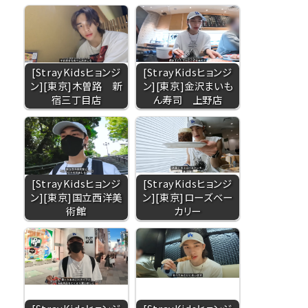
[StrayKidsヒョンジ
[StrayKidsヒョンジ
ン][東京]木曽路 新
ン][東京]金沢まいも
宿三丁目店
ん寿司 上野店
[StrayKidsヒョンジ
[StrayKidsヒョンジ
ン][東京]国立西洋美
ン][東京]ローズベー
術館
カリー