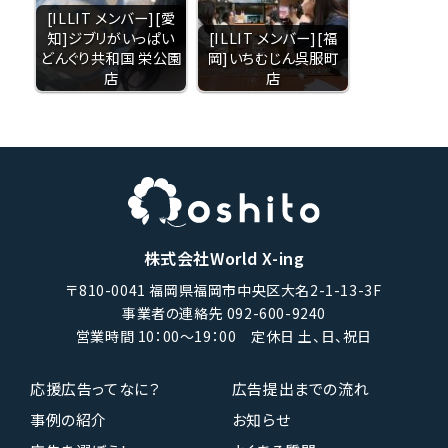
[ILLIT メンバー][愛
知]ジブリがいっぱい
[ILLIT メンバー][福
どんぐり共和国 栄公園
岡]いちむじん呉服町
店
店
株式会社World X-ing
〒810-0041 福岡県福岡市中央区大名2-1-13-3F
事業者の連絡先 092-600-9240
営業時間 10：00〜19：00 定休日 土、日、祝日
応援広告ってなに？
広告提出までの流れ
事例の紹介
お知らせ