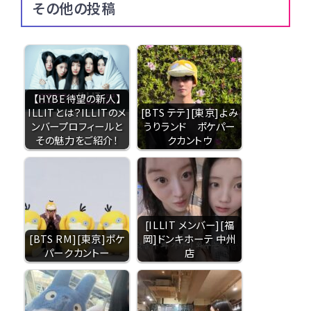
その他の投稿
【HYBE待望の新人】
ILLITとは？ILLITのメ
[BTS テテ][東京]よみ
ンバープロフィールと
うりランド ポケパー
その魅力をご紹介！
クカントウ
[ILLIT メンバー][福
[BTS RM][東京]ポケ
岡]ドンキホーテ 中州
パークカントー
店