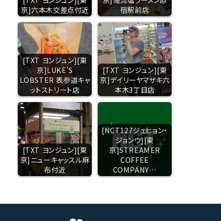
京]六本木交差点付近
宿駅前店
[TXT ヨンジュン][東
京]LUKE'S
[TXT ヨンジュン][東
LOBSTER 表参道キャ
京]デイリーヤマザキ六
ットストリート店
本木3丁目店
[NCT127ジェヒョン・
ジョンウ][東
[TXT ヨンジュン][東
京]STREAMER
京]ニューキャッスル麻
COFFEE
布付近
COMPANY…