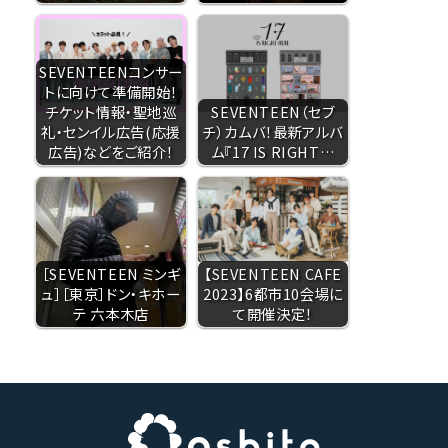
SEVENTEENコンサー
トに向けて準備開始！
チケット情報・聖地巡
SEVENTEEN（セブ
礼・センイル広告(応援
チ）カムバ！最新アルバ
広告)などをご紹介！
ム『17 IS RIGHT…
［SEVENTEEN ミンギ
【SEVENTEEN CAFE
ュ］［東京］ドン・キホー
2023】6都市10会場に
テ 六本木店
て開催決定！