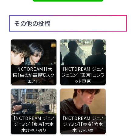
その他の投稿
［NCTDREAM］［大
［NCTDREAM ジェノ
阪］串の坊高槻阪スク
ジェミン］［東京］コンラ
エア店
ッド東京
［NCTDREAM ジェノ
［NCTDREAM ジェノ
ジェミン］［東京］六本
ジェミン］［東京］六本
木けやき通り
木うかい亭