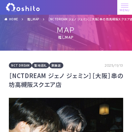
HOME
推しMAP
［NCTDREAM ジェノ ジェミン］［大阪］串の坊高槻阪スクエア
MAP
推しMAP
NCT DREAM
聖地巡礼
飲食店
2025/11/13
［NCTDREAM ジェノ ジェミン］［大阪］串の
坊高槻阪スクエア店