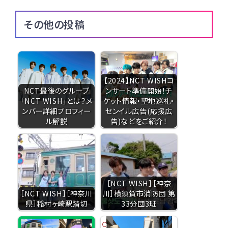
その他の投稿
【2024】NCT WISHコ
NCT最後のグループ
ンサート準備開始！チ
「NCT WISH」とは？メ
ケット情報・聖地巡礼・
ンバー詳細プロフィー
センイル広告(応援広
ル解説
告)などをご紹介！
［NCT WISH］［神奈
［NCT WISH］［神奈川
川］横須賀市消防団 第
県］稲村ヶ崎駅踏切
33分団3班