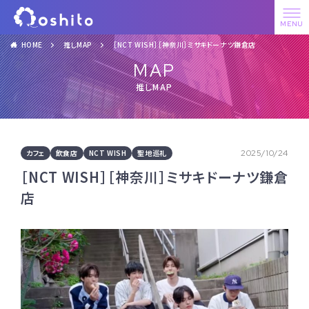
HOME
推しMAP
［NCT WISH］［神奈川］ミサキドーナツ鎌倉店
MAP
推しMAP
カフェ
飲食店
NCT WISH
聖地巡礼
2025/10/24
［NCT WISH］［神奈川］ミサキドーナツ鎌倉
店