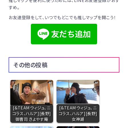
推しマップを便利に使うためには、LINEお友達登録がおす
すめ。
お友達登録をして、いつでもどこでも推しマップを開こう！
その他の投稿
[&TEAMウィジュ、ニ
[&TEAMウィジュ、ニ
コラス、ハルア][長野]
コラス、ハルア][長野]
御曹司 きよやす庵
女神湖