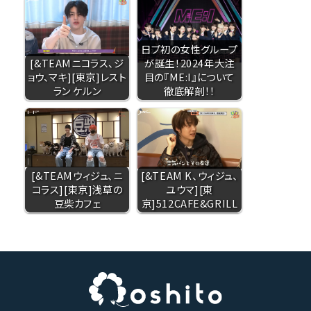
日プ初の女性グループ
[&TEAMニコラス、ジ
が誕生！2024年大注
ョウ、マキ][東京]レスト
目の『ME:I』について
ラン ケルン
徹底解剖！！
[&TEAMウィジュ、ニ
[&TEAM K、ウィジュ、
コラス][東京]浅草の
ユウマ][東
豆柴カフェ
京]512CAFE&GRILL