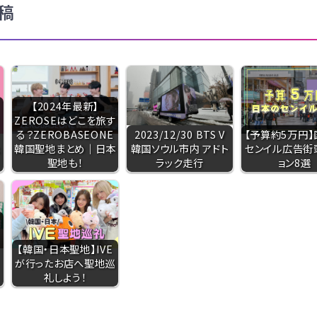
稿
【2024年最新】
ZEROSEはどこを旅す
る？ZEROBASEONE
2023/12/30 BTS V
【予算約5万円】
韓国聖地まとめ｜日本
韓国ソウル市内 アドト
センイル広告街
聖地も！
ラック走行
ョン8選
【韓国・日本聖地】IVE
が行ったお店へ聖地巡
礼しよう！