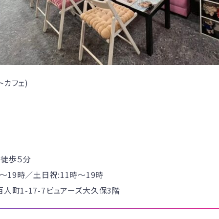
トカフェ)
駅徒歩５分
〜19時／土日祝:11時～19時
人町1-17-7ピュアーズ大久保3階