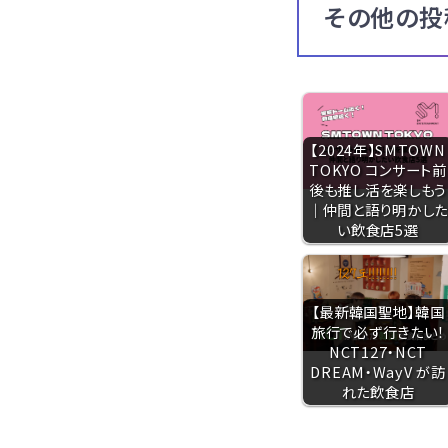
その他の投
【2024年】SMTOWN
TOKYO コンサート前
後も推し活を楽しもう
｜仲間と語り明かした
い飲食店5選
【最新韓国聖地】韓国
旅行で必ず行きたい！
NCT127・NCT
DREAM・WayV が訪
れた飲食店