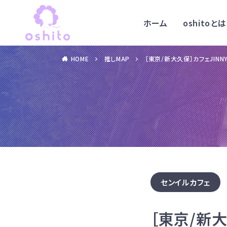
ホーム
oshitoとは
HOME
推しMAP
［東京/新大久保］カフェJINN
センイルカフェ
［東京/新大