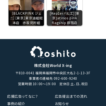
［BLACKPINK ジェ
[Kep1erバヒエ][東
ニ］［東京］東京油組総
京]atmos pink
本店 赤坂見附組
flagship 原宿店
株式会社World X-ing
〒810-0041 福岡県福岡市中央区大名2-1-13-3F
事業者の連絡先 092-600-9240
営業時間 10：00〜19：00 定休日 土、日、祝日
応援広告ってなに？
広告提出までの流れ
事例の紹介
お知らせ