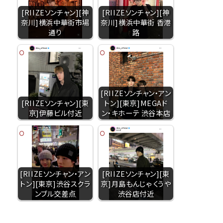
[RIIZEソンチャン][神
[RIIZEソンチャン][神
奈川]横浜中華街市場
奈川]横浜中華街 香港
通り
路
[RIIZEソンチャン・アン
[RIIZEソンチャン][東
トン][東京]MEGAド
京]伊藤ビル付近
ン・キホーテ 渋谷本店
[RIIZEソンチャン・アン
[RIIZEソンチャン][東
トン][東京]渋谷スクラ
京]月島もんじゃ くうや
ンブル交差点
渋谷店付近