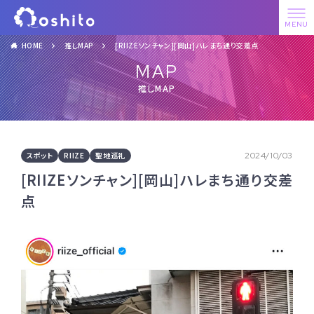
HOME
推しMAP
[RIIZEソンチャン][岡山]ハレまち通り交差点
MAP
推しMAP
スポット
RIIZE
聖地巡礼
2024/10/03
[RIIZEソンチャン][岡山]ハレまち通り交差
点