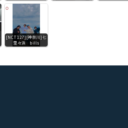
公
楽
[NCT127][神奈川]七
里々浜 bills