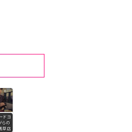
ン・ドヨ
がらの
浅草店