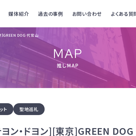
媒体紹介
過去の事例
お問い合わせ
よくある質
京]GREEN DOG 代官山
MAP
推しMAP
ット
聖地巡礼
7テヨン・ドヨン][東京]GREEN DO