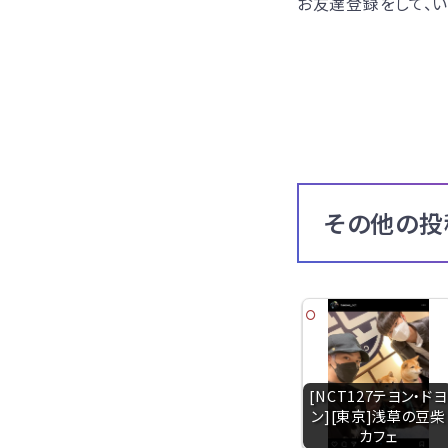
お友達登録をして、い
その他の投
[NCT127テヨン・ドヨ
ン][東京]浅草の豆柴
カフェ