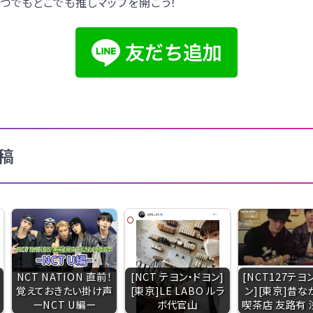
つでもどこでも推しマップを開こう！
稿
NCT NATION 直前！
[NCT テヨン・ドヨン]
[NCT127テヨ
覚えておきたい掛け声
[東京]LE LABO ルラ
ン][東京]昔な
ーNCT U編ー
ボ代官山
喫茶店 友路有 