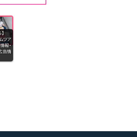
5】
ームツア
情報・
広告情