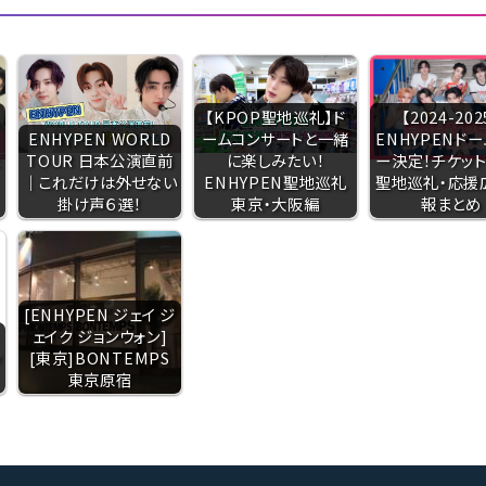
【KPOP聖地巡礼】ド
【2024-202
ENHYPEN WORLD
ームコンサートと一緒
ENHYPENド
た
TOUR 日本公演直前
に楽しみたい！
ー決定！チケット
｜これだけは外せない
ENHYPEN聖地巡礼
聖地巡礼・応援
掛け声６選！
東京・大阪編
報まとめ
[ENHYPEN ジェイ ジ
ェイク ジョンウォン]
ッ
[東京]BONTEMPS
東京原宿