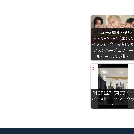
デビュー3周年を迎え
るENHYPEN(エンハ
イフン)｜今こそ知り
いメンバープロフィー
ル・IーLAND秘…
[NCT127][東京]ドー
バーストリートマーケ
ト