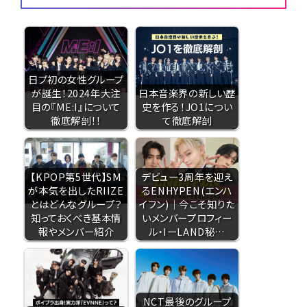
日プ初の女性グループ
が誕生！2024年大注
日本音楽界の新しい歴
目の『ME:I』について
史を作る！JO1につい
徹底解剖！！
て徹底解剖
【KPOP第5世代】SM
デビュー3周年を迎え
が本気を出したRIIZE
るENHYPEN(エンハ
とはどんなグループ？
イフン)｜今こそ知りた
知っておくべき基本情
いメンバープロフィー
報やメンバー紹介
ル・IーLAND秘…
NCT最後のグループ