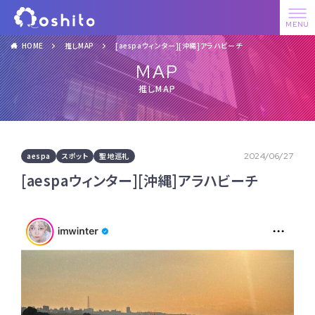
HOME
推しMAP
[aespaウィンター][沖縄]アラハビーチ
MAP
推しMAP
aespa
スポット
聖地巡礼
2024/06/27
[aespaウィンター][沖縄]アラハビーチ