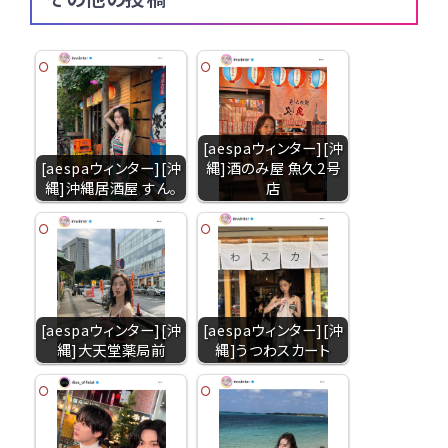
[aespaウィンター][沖
[aespaウィンター][沖
縄]酒のみ屋 魚久2号
縄]沖縄居酒屋 すん。
店
[aespaウィンター][沖
[aespaウィンター][沖
縄]大天堂薬局前
縄]うつわスカート