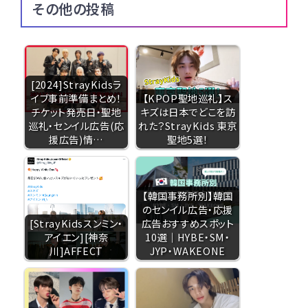
その他の投稿
[2024]StrayKidsラ
イブ事前準備まとめ！
【KPOP聖地巡礼】ス
チケット発売日・聖地
キズは日本でどこを訪
巡礼・センイル広告(応
れた？StrayKids 東京
援広告)情…
聖地5選！
【韓国事務所別】韓国
のセンイル広告・応援
[StrayKidsスンミン・
広告おすすめスポット
アイエン][神奈
10選｜HYBE・SM・
川]AFFECT
JYP・WAKEONE