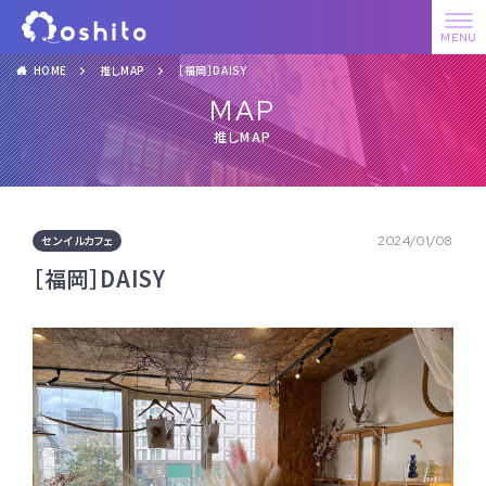
HOME
推しMAP
［福岡］DAISY
MAP
推しMAP
センイルカフェ
2024/01/08
［福岡］DAISY