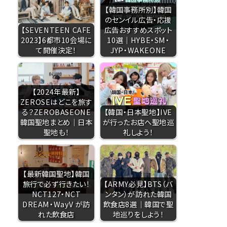
【韓国事務所別】韓国
のセンイル広告・応援
【SEVENTEEN CAFE
広告おすすめスポット
2023】6都市10会場に
10選｜HYBE・SM・
て開催決定！
JYP・WAKEONE
【2024年最新】
ZEROSEはどこを旅す
る？ZEROBASEONE
【韓国・日本聖地】IVE
韓国聖地まとめ｜日本
が行ったお店へ聖地巡
聖地も！
礼しよう！
【最新韓国聖地】韓国
旅行で必ず行きたい！
【ARMY必見】BTS（バ
NCT127・NCT
ンタン）が訪れた韓国
DREAM・WayV が訪
飲食店8選｜韓国で聖
れた飲食店
地巡りをしよう！