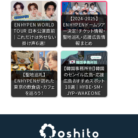
【2024-2025】
ENHYPEN WORLD
ENHYPENドームツア
TOUR 日本公演直前
ー決定！チケット情報・
｜これだけは外せない
聖地巡礼・応援広告情
掛け声６選！
報まとめ
【韓国事務所別】韓国
【聖地巡礼】
のセンイル広告・応援
ENHYPENが訪れた
広告おすすめスポット
東京の飲食店・カフェ
10選｜HYBE・SM・
を巡ろう！
JYP・WAKEONE