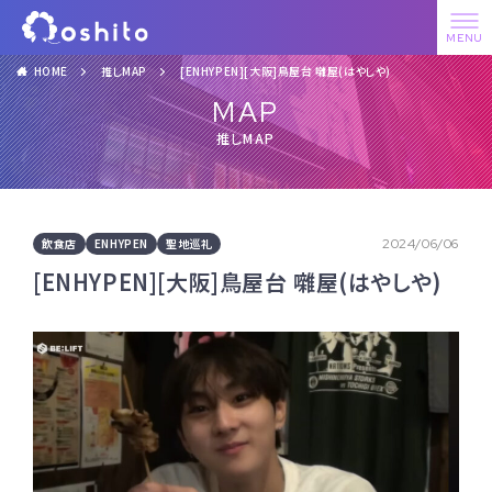
HOME
推しMAP
[ENHYPEN][大阪]鳥屋台 囃屋(はやしや)
MAP
推しMAP
飲食店
ENHYPEN
聖地巡礼
2024/06/06
[ENHYPEN][大阪]鳥屋台 囃屋(はやしや)