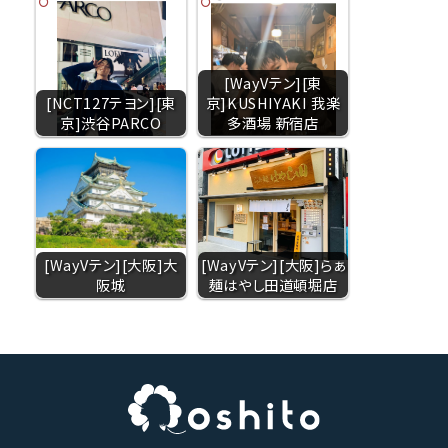
[WayVテン][東
[NCT127テヨン][東
京]KUSHIYAKI 我楽
京]渋谷PARCO
多酒場 新宿店
[WayVテン][大阪]大
[WayVテン][大阪]らぁ
阪城
麺はやし田道頓堀店