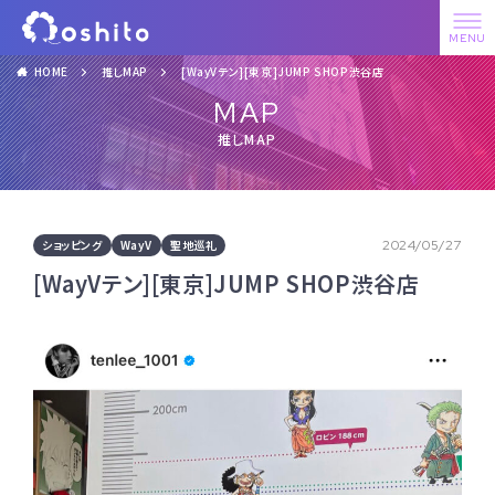
HOME
推しMAP
[WayVテン][東京]JUMP SHOP渋谷店
MAP
推しMAP
ショッピング
WayV
聖地巡礼
2024/05/27
[WayVテン][東京]JUMP SHOP渋谷店