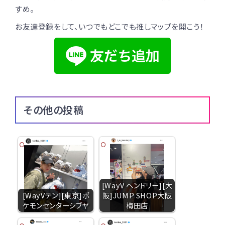
すめ。
お友達登録をして、いつでもどこでも推しマップを開こう！
その他の投稿
[WayV ヘンドリー][大
[WayVテン][東京]ポ
阪]JUMP SHOP大阪
ケモンセンターシブヤ
梅田店