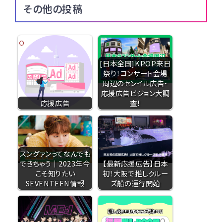
その他の投稿
[日本全国]KPOP来日
祭り！コンサート会場
周辺のセンイル広告・
応援広告ビジョン大調
応援広告
査！
スングァンってなんでも
できちゃう｜2023年今
【最新応援広告】日本
こそ知りたい
初！大阪で推しクルー
SEVENTEEN情報
ズ船の運行開始