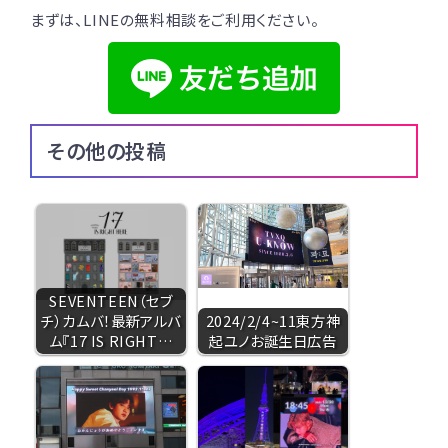
まずは、LINEの無料相談をご利用ください。
その他の投稿
SEVENTEEN（セブ
チ）カムバ！最新アルバ
2024/2/4~11東方神
ム『17 IS RIGHT…
起ユノお誕生日広告