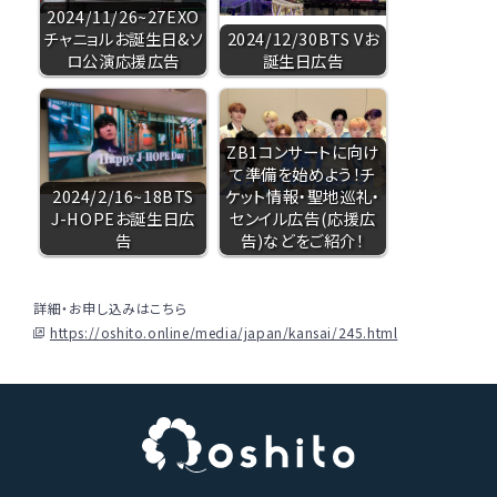
2024/11/26~27EXO
チャニョルお誕生日&ソ
2024/12/30BTS Vお
ロ公演応援広告
誕生日広告
ZB1コンサートに向け
て準備を始めよう！チ
2024/2/16~18BTS
ケット情報・聖地巡礼・
J-HOPEお誕生日広
センイル広告(応援広
告
告)などをご紹介！
詳細・お申し込みはこちら
https://oshito.online/media/japan/kansai/245.html