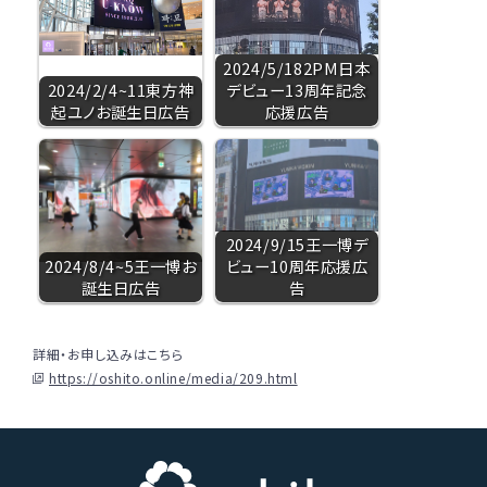
2024/5/182PM日本
2024/2/4~11東方神
デビュー13周年記念
起ユノお誕生日広告
応援広告
2024/9/15王一博デ
2024/8/4~5王一博お
ビュー10周年応援広
誕生日広告
告
詳細・お申し込みはこちら
https://oshito.online/media/209.html