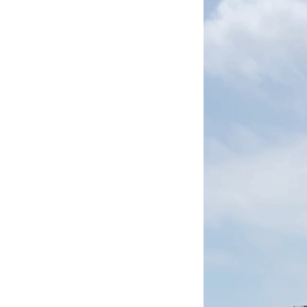
画
プ
レ
ー
ヤ
ー