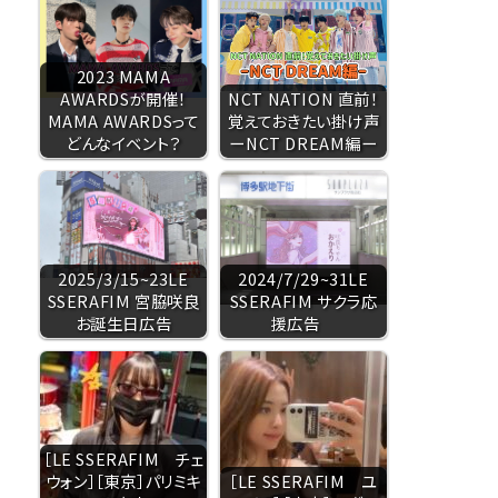
2023 MAMA
AWARDSが開催！
NCT NATION 直前！
MAMA AWARDSって
覚えておきたい掛け声
どんなイベント？
ーNCT DREAM編ー
2025/3/15~23LE
2024/7/29~31LE
SSERAFIM 宮脇咲良
SSERAFIM サクラ応
お誕生日広告
援広告
［LE SSERAFIM チェ
ウォン］［東京］パリミキ
［LE SSERAFIM ユ