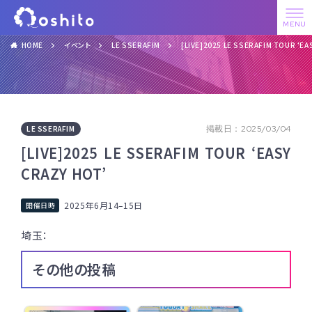
HOME
イベント
LE SSERAFIM
[LIVE]2025 LE SSERAFIM TOUR ‘EA
LE SSERAFIM
掲載日：2025/03/04
[LIVE]2025 LE SSERAFIM TOUR ‘EASY
CRAZY HOT’
2025年6月14
–
15日
埼玉：
その他の投稿