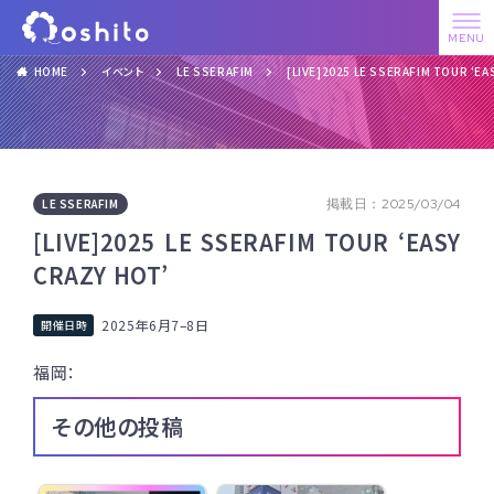
HOME
イベント
LE SSERAFIM
[LIVE]2025 LE SSERAFIM TOUR ‘EA
LE SSERAFIM
掲載日：2025/03/04
[LIVE]2025 LE SSERAFIM TOUR ‘EASY
CRAZY HOT’
2025年6月7
–
8日
福岡：
その他の投稿