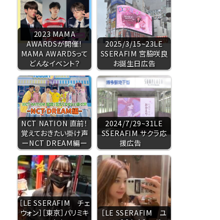
2023 MAMA
AWARDSが開催！
2025/3/15~23LE
MAMA AWARDSって
SSERAFIM 宮脇咲良
どんなイベント？
お誕生日広告
NCT NATION 直前！
2024/7/29~31LE
覚えておきたい掛け声
SSERAFIM サクラ応
ーNCT DREAM編ー
援広告
［LE SSERAFIM チェ
ウォン］［東京］パリミキ
［LE SSERAFIM ユ