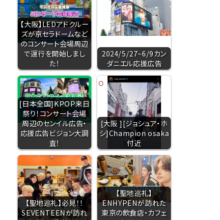
【大阪】LEDアドクルー
ズが京セラドームなど
のコンサート会場周辺
で運行を開始しまし
2024/5/27~6/9カン
た！
ダニエル応援広告
[日本全国]KPOP来日
祭り！コンサート会場
周辺のセンイル広告・
[大阪 ][ジョシュア・ホ
応援広告ビジョン大調
シ]Champion osaka
査！
付近
【聖地巡礼】
【聖地巡礼】必見！！
ENHYPENが訪れた
SEVENTEENが訪れ
東京の飲食店・カフェ