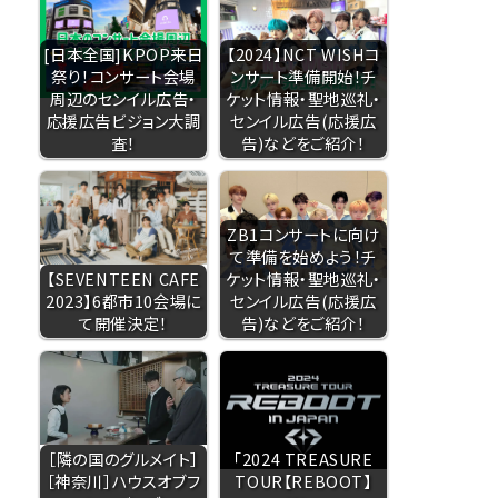
[日本全国]KPOP来日
【2024】NCT WISHコ
祭り！コンサート会場
ンサート準備開始！チ
周辺のセンイル広告・
ケット情報・聖地巡礼・
応援広告ビジョン大調
センイル広告(応援広
査！
告)などをご紹介！
ZB1コンサートに向け
て準備を始めよう！チ
【SEVENTEEN CAFE
ケット情報・聖地巡礼・
2023】6都市10会場に
センイル広告(応援広
て開催決定！
告)などをご紹介！
［隣の国のグルメイト］
「2024 TREASURE
［神奈川］ハウスオブフ
TOUR【REBOOT】