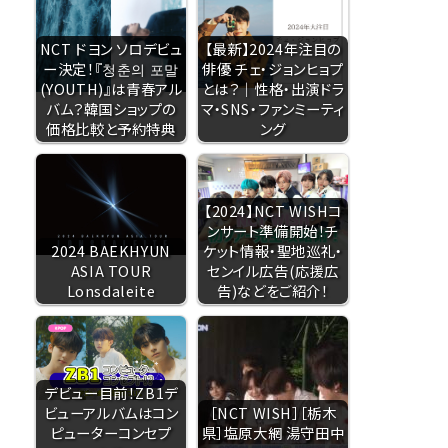
NCT ドヨン ソロデビュ
【最新】2024年注目の
ー決定！『청춘의 포말
俳優 チェ・ジョンヒョプ
(YOUTH)』は青春アル
とは？｜性格・出演ドラ
バム？韓国ショップの
マ・SNS・ファンミーティ
価格比較と予約特典
ング
【2024】NCT WISHコ
ンサート準備開始！チ
2024 BAEKHYUN
ケット情報・聖地巡礼・
ASIA TOUR
センイル広告(応援広
Lonsdaleite
告)などをご紹介！
デビュー目前！ZB1デ
ビューアルバムはコン
［NCT WISH］［栃木
ピューターコンセプ
県］塩原大網 湯守田中