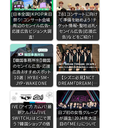
[日本全国]KPOP来日
ZB1コンサートに向け
祭り！コンサート会場
て準備を始めよう！チ
周辺のセンイル広告・
ケット情報・聖地巡礼・
応援広告ビジョン大調
センイル広告(応援広
査！
告)などをご紹介！
【韓国事務所別】韓国
のセンイル広告・応援
広告おすすめスポット
10選｜HYBE・SM・
【シズニ必見】NCT
JYP・WAKEONE
DREAM『DREAM(…
IVE（アイブ）カムバ！最
新アルバム『IVE
日プ初の女性グループ
SWITCH』はどこで買
が誕生！2024年大注
う？韓国ショップの価
目の『ME:I』について