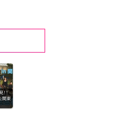
見！！
た関東