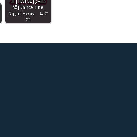
[TWICE][沖
]
縄]Dance The
Night Away ロケ
地