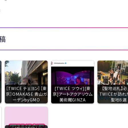
日
稿
［TWICE チェヨン］［東
[TWICE ツウィ][東
【聖地巡礼】必
京］OMAKASE 青山ガ
京]アートアクアリウム
TWICEが訪れ
ーデンbyGMO
美術館GINZA
聖地８選