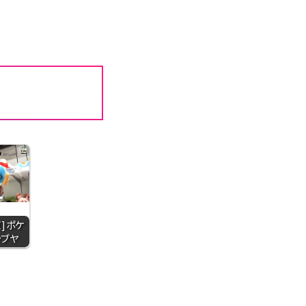
京]ポケ
シブヤ