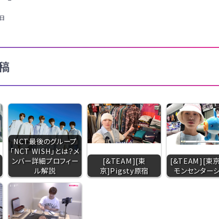
1日
稿
NCT最後のグループ
「NCT WISH」とは？メ
ンバー詳細プロフィー
[&TEAM][東
[&TEAM][東
ル解説
京]Pigsty原宿
モンセンター