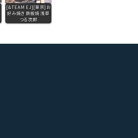
[&TEAM EJ][東京]お
好み焼き 鉄板焼 浅草
つる次郎