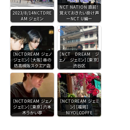
NCT NATION 直前！
2023/8/14NCTDRE
覚えておきたい掛け声
AM ジェミン
ーNCT U編ー
［NCTDREAM ジェノ
［NCT DREAM ジ
ジェミン］［大阪］串の
ェノ ジェミン］［東京］
坊高槻阪スクエア店
渋谷区
［NCTDREAM ジェノ
［NCTDREAM ジェミ
ジェミン］［東京］六本
ン］［福岡］
木うかい亭
NIYOLCOFFE