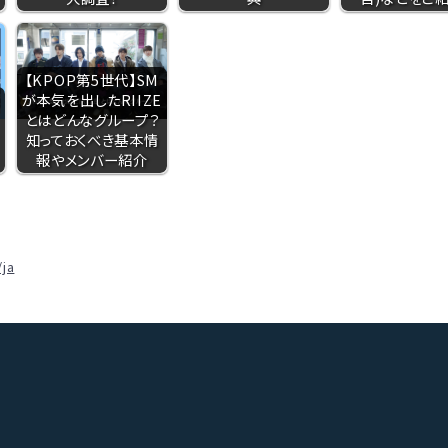
【KPOP第5世代】SM
が本気を出したRIIZE
とはどんなグループ？
知っておくべき基本情
報やメンバー紹介
/ja