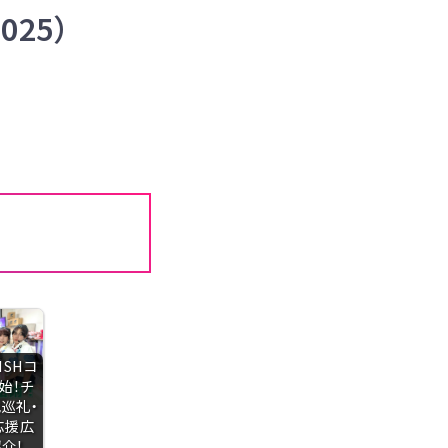
025）
WISHコ
始！チ
巡礼・
応援広
介！