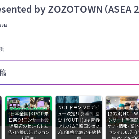
esented by ZOZOTOWN（ASEA 2
29日
浜
稿
NCT ドヨン ソロデビ
[日本全国]KPOP来
ュー決定！『청춘의 포
【2024】NCT 
日祭り！コンサート会
말 (YOUTH)』は青春
ンサート準備開
場周辺のセンイル広
アルバム？韓国ショッ
ケット情報・聖地
告・応援広告ビジョン
プの価格比較と予約特
センイル広告(
大調査！
典
告)などをご紹