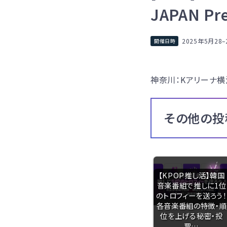
JAPAN Pr
2025年5月28
–
神奈川：Kアリーナ横
その他の投
【KPOP推し活】韓国
音楽番組で推しに1位
のトロフィーを送ろう！
各音楽番組の特徴・順
位を上げる秘密・投
票…