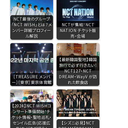
NCT最後のグループ
「NCT WISH」とは？メ
NCTが集結！NCT
ンバー詳細プロフィー
NATION チケット販
ル解説
売・会場
【最新韓国聖地】韓国
旅行で必ず行きたい！
NCT127・NCT
［TREASURE メンバ
DREAM・WayV が訪
ー］［東京］東京体育館
れた飲食店
【2024】NCT WISHコ
ンサート準備開始！チ
ケット情報・聖地巡礼・
センイル広告(応援広
【シズニ必見】NCT