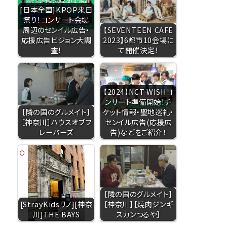
[日本全国]KPOP来日
祭り！コンサート会場
周辺のセンイル広告・
【SEVENTEEN CAFE
応援広告ビジョン大調
2023】6都市10会場に
査！
て開催決定！
【2024】NCT WISHコ
ンサート準備開始！チ
［隣の国のグルメイト］
ケット情報・聖地巡礼・
［神奈川］ハウスオブフ
センイル広告(応援広
レーバーズ
告)などをご紹介！
［隣の国のグルメイト］
[StrayKidsリノ][神奈
［神奈川］［焼肉ジンギ
川]THE BAYS
スカンつるや］