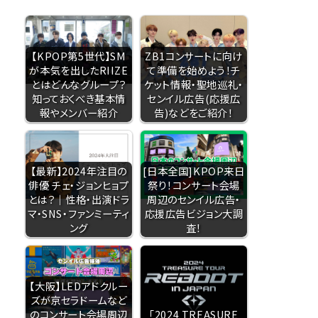
【KPOP第5世代】SM
ZB1コンサートに向け
が本気を出したRIIZE
て準備を始めよう！チ
とはどんなグループ？
ケット情報・聖地巡礼・
知っておくべき基本情
センイル広告(応援広
報やメンバー紹介
告)などをご紹介！
【最新】2024年注目の
[日本全国]KPOP来日
俳優 チェ・ジョンヒョプ
祭り！コンサート会場
とは？｜性格・出演ドラ
周辺のセンイル広告・
マ・SNS・ファンミーティ
応援広告ビジョン大調
ング
査！
【大阪】LEDアドクルー
ズが京セラドームなど
のコンサート会場周辺
「2024 TREASURE