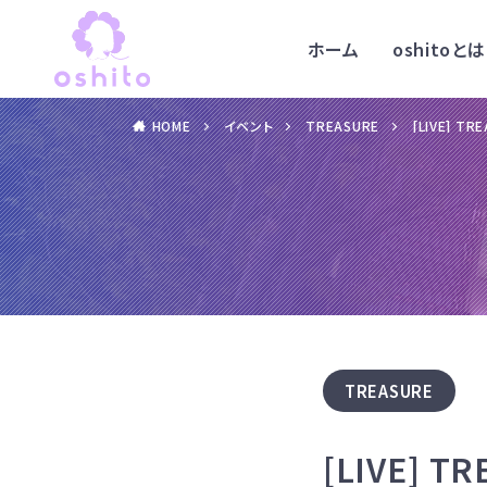
ホーム
oshitoとは
HOME
イベント
TREASURE
[LIVE] TR
TREASURE
[LIVE] T