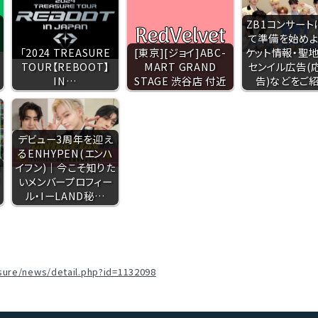
ZB1コンサート
て準備を始めよ
「2024 TREASURE
[東京][ジョイ]ABC-
ケット情報・聖地
TOUR【REBOOT】
MART GRAND
センイル広告(
IN…
STAGE 渋谷店 付近
告)などをご紹
デビュー3周年を迎え
るENHYPEN(エンハ
の
イフン)｜今こそ知りた
いメンバープロフィー
ル・IーLAND秘…
asure/news/detail.php?id=1132098