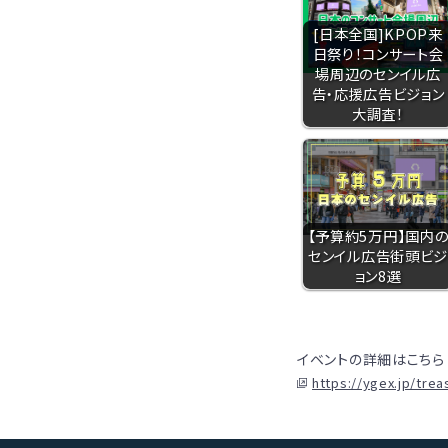
[日本全国]KPOP来
日祭り！コンサート会
場周辺のセンイル広
告・応援広告ビジョン
大調査！
【予算約5万円】国内
センイル広告街頭ビジ
ョン8選
イベントの詳細はこちら
https://ygex.jp/tre