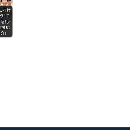
に向け
う！チ
巡礼・
応援広
介！