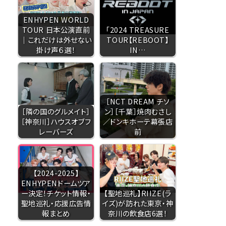
ENHYPEN WORLD
TOUR 日本公演直前
「2024 TREASURE
｜これだけは外せない
TOUR【REBOOT】
掛け声６選！
IN…
［NCT DREAM チソ
［隣の国のグルメイト］
ン］［千葉］焼肉むさし
［神奈川］ハウスオブフ
／ドンキホーテ幕張店
レーバーズ
前
【2024-2025】
ENHYPENドームツア
ー決定！チケット情報・
【聖地巡礼】RIIZE(ラ
聖地巡礼・応援広告情
イズ)が訪れた東京・神
報まとめ
奈川の飲食店6選！