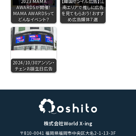
2023 MAMA
【韓国センイル広告】江
AWARDSが開催！
南エリアで推しに広告
MAMA AWARDSって
を見てもらおう！おすす
どんなイベント？
め広告媒体７選
2024/10/30アンソン・
チェンお誕生日広告
株式会社World X-ing
〒810-0041 福岡県福岡市中央区大名2-1-13-3F