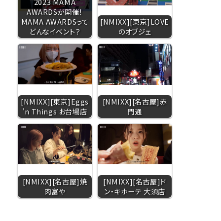
2023 MAMA
AWARDSが開催！
MAMA AWARDSって
[NMIXX][東京]LOVE
どんなイベント？
のオブジェ
[NMIXX][東京]Eggs
[NMIXX][名古屋]赤
'n Things お台場店
門通
[NMIXX][名古屋]焼
[NMIXX][名古屋]ド
肉富や
ン・キホーテ 大須店