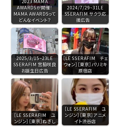
2023 MAMA
AWARDSが開催！
2024/7/29~31LE
MAMA AWARDSって
SSERAFIM サクラ応
どんなイベント？
援広告
2025/3/15~23LE
［LE SSERAFIM チェ
SSERAFIM 宮脇咲良
ウォン］［東京］パリミキ
お誕生日広告
原宿店
［LE SSERAFIM ユ
［LE SSERAFIM ユ
ンジン］［東京］アニメ
ンジン］［東京］ねぎし
イト渋谷店