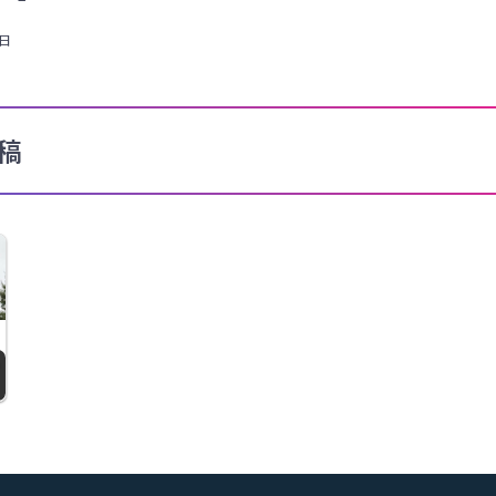
0日
稿
・