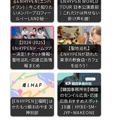
るENHYPEN(エンハ
ENHYPEN WORLD
イフン)｜今こそ知りた
TOUR 日本公演直前
いメンバープロフィー
｜これだけは外せない
ル・IーLAND秘…
掛け声６選！
【2024-2025】
ENHYPENドームツア
【聖地巡礼】
ー決定！チケット情報・
ENHYPENが訪れた
聖地巡礼・応援広告情
東京の飲食店・カフェ
報まとめ
を巡ろう！
【韓国事務所別】韓国
のセンイル広告・応援
[ENHYPEN][福岡]は
広告おすすめスポット
かたもつ鍋おおやま 天
10選｜HYBE・SM・
神別邸
JYP・WAKEONE