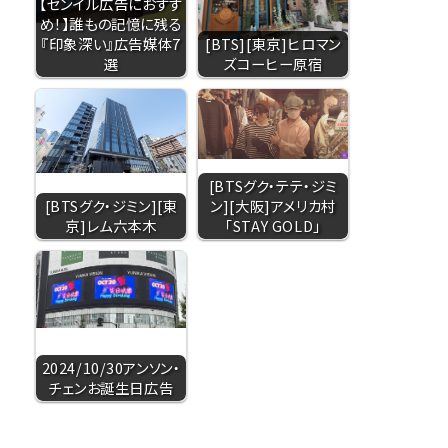
【センイル広告におすす
め！】誰もの記憶に残る
『印象深い』広告媒体7
[BTS][東京]ヒロマン
選
ズコーヒー原宿
[BTSグク・テテ・ジミ
[BTSグク・ジミン][東
ン][大阪]アメリカ村
京]レム六本木
「STAY GOLD」
2024/10/30アンソン・
チェンお誕生日広告