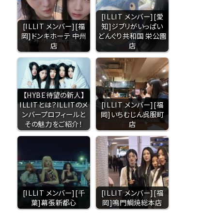
[ILLIT メンバー][愛
[ILLIT メンバー][福
知]ジブリがいっぱい
岡]ドンキホーテ 中州
どんぐり共和国 栄公園
店
店
【HYBE待望の新人】
ILLITとは？ILLITのメ
[ILLIT メンバー][福
ンバープロフィールと
岡]いちむじん呉服町
その魅力をご紹介！
店
[ILLIT メンバー][千
[ILLIT メンバー][福
葉]幕張新都心
岡]鳴門鯛焼総本店