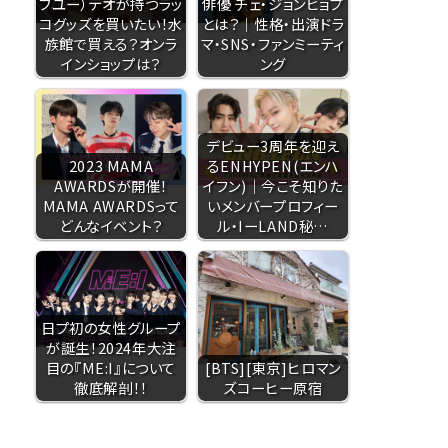
ブユー）テオが持つラッ
俳優 チェ・ジョンヒョプ
コグッズを買いたい！水
とは？｜性格・出演ドラ
族館で買える？オンラ
マ・SNS・ファンミーティ
インショップは？
ング
デビュー3周年を迎え
2023 MAMA
るENHYPEN(エンハ
AWARDSが開催！
イフン)｜今こそ知りた
MAMA AWARDSって
いメンバープロフィー
どんなイベント？
ル・IーLAND秘…
日プ初の女性グループ
が誕生！2024年大注
目の『ME:I』について
[BTS][東京]ヒロマン
徹底解剖！！
ズコーヒー原宿