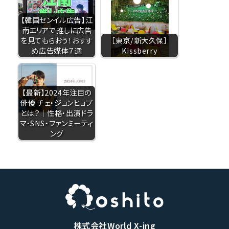
【韓国センイル広告】江
南エリアで推しに広告
を見てもらおう！おすす
［東京/新大久保］
め広告媒体７選
Kissberry
【最新】2024年注目の
俳優 チェ・ジョンヒョプ
とは？｜性格・出演ドラ
マ・SNS・ファンミーティ
ング
株式会社World X-ing